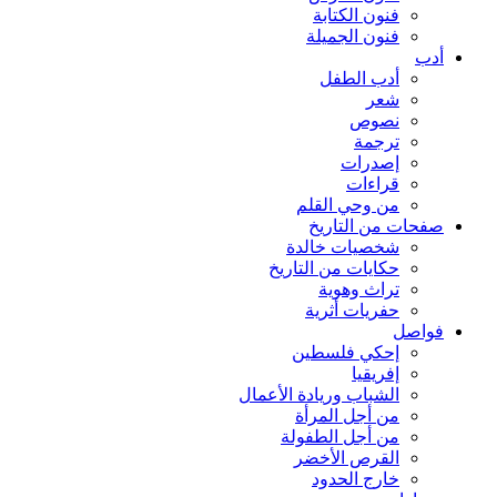
فنون الكتابة
فنون الجميلة
أدب
أدب الطفل
شعر
نصوص
ترجمة
إصدرات
قراءات
من وحي القلم
صفحات من التاريخ
شخصيات خالدة
حكايات من التاريخ
تراث وهوية
حفريات أثرية
فواصل
إحكي فلسطين
إفريقيا
الشباب وريادة الأعمال
من أجل المرأة
من أجل الطفولة
القرص الأخضر
خارج الحدود