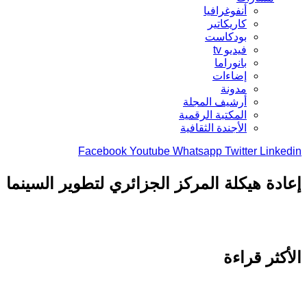
أنفوغرافيا
كاريكاتير
بودكاست
فيديو tv
بانوراما
إضاءات
مدونة
أرشيف المجلة
المكتبة الرقمية
الأجندة الثقافية
Facebook
Youtube
Whatsapp
Twitter
Link
دة هيكلة المركز الجزائري لتطوير السينما
كثر قراءة