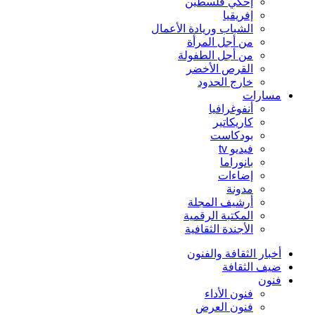
إحكي فلسطين
إفريقيا
الشباب وريادة الأعمال
من أجل المرأة
من أجل الطفولة
القرص الأخضر
خارج الحدود
مسارات
أنفوغرافيا
كاريكاتير
بودكاست
فيديو tv
بانوراما
إضاءات
مدونة
أرشيف المجلة
المكتبة الرقمية
الأجندة الثقافية
أخبار الثقافة والفنون
ضيف الثقافة
فنون
فنون الأداء
فنون العرض