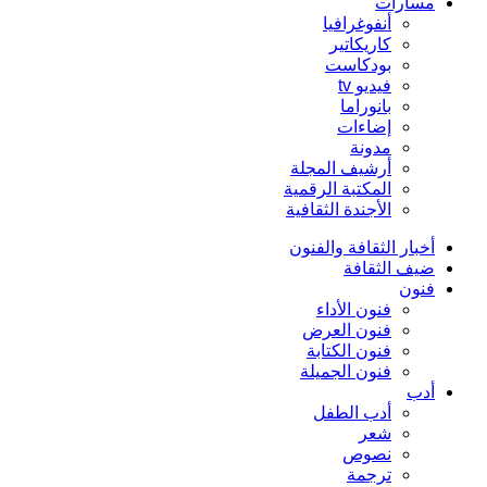
مسارات
أنفوغرافيا
كاريكاتير
بودكاست
فيديو tv
بانوراما
إضاءات
مدونة
أرشيف المجلة
المكتبة الرقمية
الأجندة الثقافية
أخبار الثقافة والفنون
ضيف الثقافة
فنون
فنون الأداء
فنون العرض
فنون الكتابة
فنون الجميلة
أدب
أدب الطفل
شعر
نصوص
ترجمة