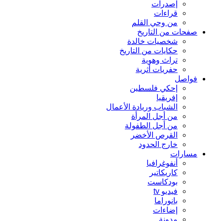
إصدرات
قراءات
من وحي القلم
صفحات من التاريخ
شخصيات خالدة
حكايات من التاريخ
تراث وهوية
حفريات أثرية
فواصل
إحكي فلسطين
إفريقيا
الشباب وريادة الأعمال
من أجل المرأة
من أجل الطفولة
القرص الأخضر
خارج الحدود
مسارات
أنفوغرافيا
كاريكاتير
بودكاست
فيديو tv
بانوراما
إضاءات
مدونة