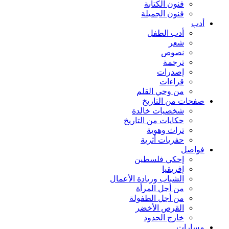
فنون الكتابة
فنون الجميلة
أدب
أدب الطفل
شعر
نصوص
ترجمة
إصدرات
قراءات
من وحي القلم
صفحات من التاريخ
شخصيات خالدة
حكايات من التاريخ
تراث وهوية
حفريات أثرية
فواصل
إحكي فلسطين
إفريقيا
الشباب وريادة الأعمال
من أجل المرأة
من أجل الطفولة
القرص الأخضر
خارج الحدود
مسارات