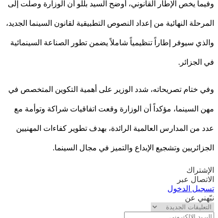
ا يخص الإطار القانوني، أوضح السيد بللو أن الوزارة وصلت إلى
حلة النهائية من إعداد النصوص التطبيقية لقانون السينما الجديد،
ي سيوفر إطاراً تنظيمياً شاملاً يضمن تطور الصناعة السينمائية
لجزائر.
ختام تصريحاته، شدد الوزير على أهمية التكوين المتخصص في
السينما، مؤكداً أن الوزارة وقعت اتفاقيات شراكة وتوأمة مع
من المدارس العالمية الرائدة، بهدف تطوير كفاءات المهنيين
ائريين وتشجيع الإبداع والتميز في مجال السينما.
تراك
صال عبر
يل الدخول
ني عن