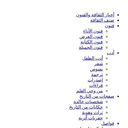
أخبار الثقافة والفنون
ضيف الثقافة
فنون
فنون الأداء
فنون العرض
فنون الكتابة
فنون الجميلة
أدب
أدب الطفل
شعر
نصوص
ترجمة
إصدرات
قراءات
من وحي القلم
صفحات من التاريخ
شخصيات خالدة
حكايات من التاريخ
تراث وهوية
حفريات أثرية
فواصل