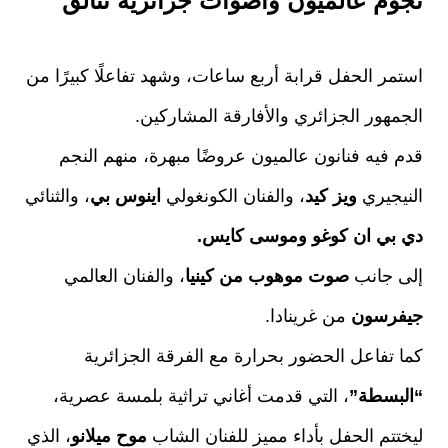
نجوم عالميون وأصوات جزائرية تتألق
استمر الحفل قرابة أربع ساعات، وشهد تفاعلًا كبيرًا من
الجمهور الجزائري والأفارقة المشاركين.
قدم فيه فنانون عالميون عروضًا مبهرة، منهم النجم
النيجيري
ويز كيد
، والفنان الكونغولي
اينوس بي
، والثنائي
دي بي ان كوغو وموسى كايس.
إلى جانب
صوت موهوب من كينيا
، والفنان العالمي
جيفرسون
من غرينادا.
كما تفاعل الحضور بحرارة مع الفرقة الجزائرية
“البسطة”
، التي قدمت أغاني تراثية بلمسة عصرية،
ليختتم الحفل بأداء مميز للفنان الشاب
موح ميلانو
، الذي