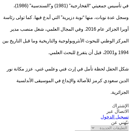
في تأسيس جمعيتي “الفخارجية” (1981) و”السندسية” (1986)،
 عدة نوبات، منها “نوبة دزيرية” التي أبدع فيها. كما تولى رئاسة
أوبرا الجزائر عام 2016. وفي المجال العلمي، شغل منصب مدير
كز الوطني للبحوث الأنثروبولوجية والتاريخية وما قبل التاريخ بين
لبحث العلمي.
الحفل لحظة تأمل في إرث فني وعلمي غني، عزز مكانة نور
ن سعودي كرمز للأصالة والإبداع في الموسيقى الأندلسية
ائرية.
تراك
صال عبر
يل الدخول
ني عن