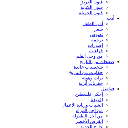
فنون العرض
فنون الكتابة
فنون الجميلة
أدب
أدب الطفل
شعر
نصوص
ترجمة
إصدرات
قراءات
من وحي القلم
صفحات من التاريخ
شخصيات خالدة
حكايات من التاريخ
تراث وهوية
حفريات أثرية
فواصل
إحكي فلسطين
إفريقيا
الشباب وريادة الأعمال
من أجل المرأة
من أجل الطفولة
القرص الأخضر
خارج الحدود