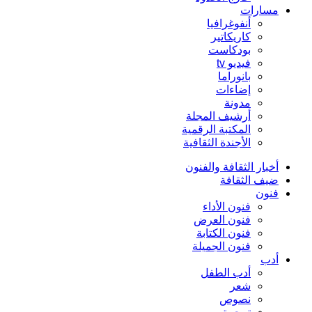
مسارات
أنفوغرافيا
كاريكاتير
بودكاست
فيديو tv
بانوراما
إضاءات
مدونة
أرشيف المجلة
المكتبة الرقمية
الأجندة الثقافية
أخبار الثقافة والفنون
ضيف الثقافة
فنون
فنون الأداء
فنون العرض
فنون الكتابة
فنون الجميلة
أدب
أدب الطفل
شعر
نصوص