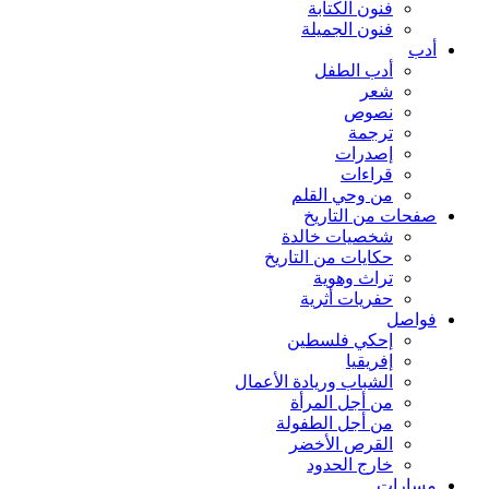
فنون الكتابة
فنون الجميلة
أدب
أدب الطفل
شعر
نصوص
ترجمة
إصدرات
قراءات
من وحي القلم
صفحات من التاريخ
شخصيات خالدة
حكايات من التاريخ
تراث وهوية
حفريات أثرية
فواصل
إحكي فلسطين
إفريقيا
الشباب وريادة الأعمال
من أجل المرأة
من أجل الطفولة
القرص الأخضر
خارج الحدود
مسارات