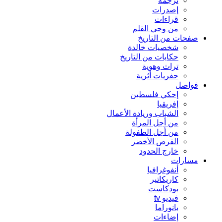
ترجمة
إصدرات
قراءات
من وحي القلم
صفحات من التاريخ
شخصيات خالدة
حكايات من التاريخ
تراث وهوية
حفريات أثرية
فواصل
إحكي فلسطين
إفريقيا
الشباب وريادة الأعمال
من أجل المرأة
من أجل الطفولة
القرص الأخضر
خارج الحدود
مسارات
أنفوغرافيا
كاريكاتير
بودكاست
فيديو tv
بانوراما
إضاءات