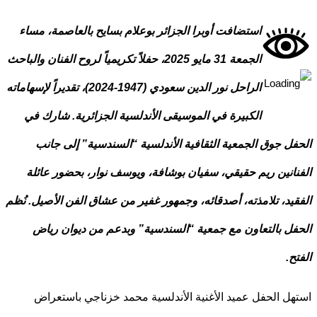
استضافت أوبرا الجزائر بوعلام بسايح بالعاصمة، مساء
الجمعة 31 مايو 2025، حفلاً تكريمياً لروح الفنان والباحث
الراحل نور الدين سعودي (1947-2024)، تقديراً لإسهاماته
الكبيرة في الموسيقى الأندلسية الجزائرية. شارك في
ل جوق الجمعية الثقافية الأندلسية “السندسية” إلى جانب
انين ريم حقيقي، سفيان بوشافة، ويوسف نوار، بحضور عائلة
يد، تلامذته، أصدقائه، وجمهور غفير من عشاق الفن الأصيل. نُظم
ل بالتعاون مع جمعية “السندسية” وبدعم من ديوان رياض
ح.
ل الحفل عميد الأغنية الأندلسية محمد خزناجي باستعراض