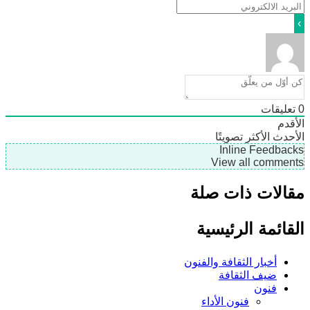
ليقات
دم
دث
الأكثر تصويتًا
Inline Feedb
View all comme
لات ذات صلة
ائمة الرئيسية
أخبار الثقافة والفنون
ضيف الثقافة
فنون
فنون الأداء