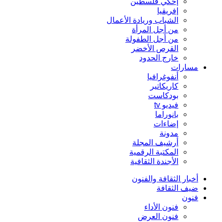
إحكي فلسطين
إفريقيا
الشباب وريادة الأعمال
من أجل المرأة
من أجل الطفولة
القرص الأخضر
خارج الحدود
مسارات
أنفوغرافيا
كاريكاتير
بودكاست
فيديو tv
بانوراما
إضاءات
مدونة
أرشيف المجلة
المكتبة الرقمية
الأجندة الثقافية
أخبار الثقافة والفنون
ضيف الثقافة
فنون
فنون الأداء
فنون العرض