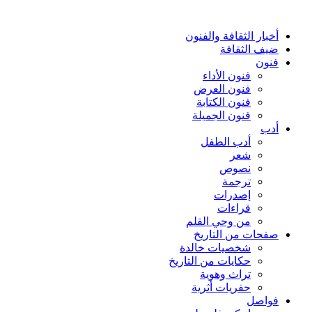
أخبار الثقافة والفنون
ضيف الثقافة
فنون
فنون الأداء
فنون العرض
فنون الكتابة
فنون الجميلة
أدب
أدب الطفل
شعر
نصوص
ترجمة
إصدرات
قراءات
من وحي القلم
صفحات من التاريخ
شخصيات خالدة
حكايات من التاريخ
تراث وهوية
حفريات أثرية
فواصل