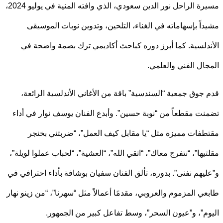
مسيرة الراحل نور الدين سعودي، الذي وافته المنية في يوليو 2024،
اً بإسهاماته في الغناء، التلحين، وتدوين نوبات الموسيقى
دلسية. كما أبرز دوره كباحث أكاديمي ترك بصمة واضحة في
ال الفني والعلمي.
جوق جمعية “السندسية” باقة من الأغاني الأندلسية الرائعة،
ت مقطعاً من “نوبة حسين”. وأبدع الفنان يوسف نوار في أداء
فات مميزة مثل “يا مقابل كيف العمل”، “ضربتني بخنجر
يها”، “نتفرج معاك”، “اتقي الله”، “العشية”، “لحباب عملوا لويلة”،
يهم نفنى”. بدوره، تألق الفنان سفيان بوشافة بأداء احترافي في
ي المزموم والعروبي، مقدمًا أعمالاً مثل “سهرنا”، “من زينو نهار
م”، و”عيون السحر”، وسط تفاعل كبير من الجمهور.