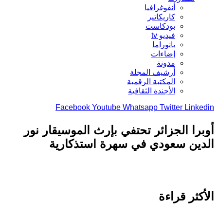
أنفوغرافيا
كاريكاتير
بودكاست
فيديو tv
بانوراما
إضاءات
مدونة
أرشيف المجلة
المكتبة الرقمية
الأجندة الثقافية
Facebook
Youtube
Whatsapp
Twitter
Link
را الجزائر تحتفي بإرث الموسيقار نور
ين سعودي في سهرة استذكارية
كثر قراءة