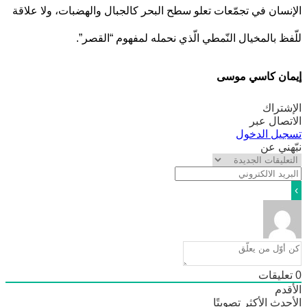
سان في تجمّعات تعلو سطح البحر كالجبال والهضبات، ولا علاقة
ظ بالمخيال النّمطي الّذي نحمله لمفهوم “القصر”.
ان كاسي موسى
تراك
صال عبر
يل الدخول
ني عن
ليقات
دم
دث
الأكثر تصويتًا