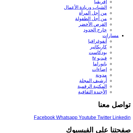
إفريقيا
الشباب وريادة الأعمال
من أجل المرأة
من أجل الطفولة
القرص الأخضر
خارج الحدود
مسارات
أنفوغرافيا
كاريكاتير
بودكاست
فيديو tv
بانوراما
إضاءات
مدونة
أرشيف المجلة
المكتبة الرقمية
الأجندة الثقافية
صل معنا
Facebook
Whatsapp
Youtube
Twitter
Link
تنا على الفيسبوك