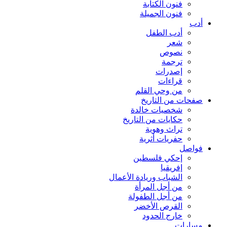
فنون الكتابة
فنون الجميلة
أدب
أدب الطفل
شعر
نصوص
ترجمة
إصدرات
قراءات
من وحي القلم
صفحات من التاريخ
شخصيات خالدة
حكايات من التاريخ
تراث وهوية
حفريات أثرية
فواصل
إحكي فلسطين
إفريقيا
الشباب وريادة الأعمال
من أجل المرأة
من أجل الطفولة
القرص الأخضر
خارج الحدود
مسارات