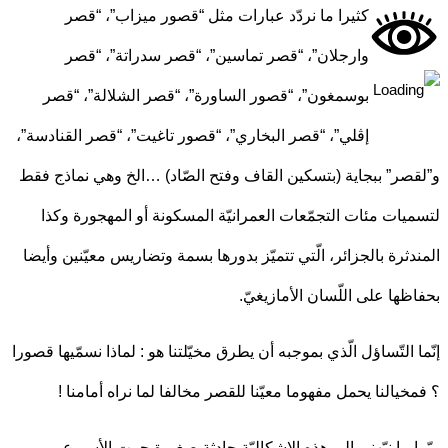
كثيرا ما نردّد عبارات مثل “قصور ميزاب”، “قصر
وارجلان”، “قصر تماسين”، “قصر سدراتة”، “قصر
بوسمغون”، “قصور الساورة”، “قصر الشلالة”، “قصر
إڤلي”، “قصر البخاري”، “قصور تاغيت”، “قصر القنادسة”،
صر” ببجاية (بتسكين القاف وفتح الصّاد) …الخ وهي نماذج فقط
يات مئات التجمّعات العمرانيّة المسكونة أو المهجورة وكذا
دثرة بالجزائر، الّتي تتميّز بدورها بسمة وتضاريس معيّنين وأيضا
ظها على اللّسان الأمازيغيّ.
ا التّساؤل الّذي بموجبه أن يطرق مخيّلتنا هو : لماذا نسمّيها قصورا
خيالنا يحمل مفهوما معيّنا للقصر مخالفا لما نراه أمامنا !
ا ما نبّهني إلى هذه الإشكاليّة حادثة صغيرة جرت الأسبوع