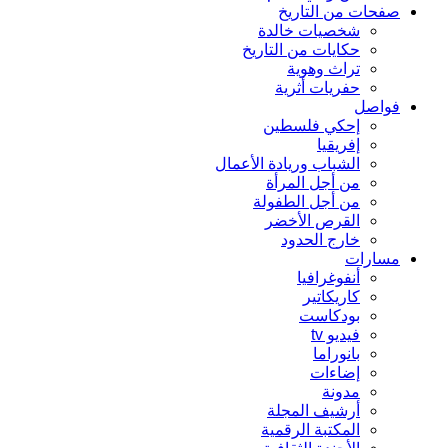
صفحات من التاريخ
شخصيات خالدة
حكايات من التاريخ
تراث وهوية
حفريات أثرية
فواصل
إحكي فلسطين
إفريقيا
الشباب وريادة الأعمال
من أجل المرأة
من أجل الطفولة
القرص الأخضر
خارج الحدود
مسارات
أنفوغرافيا
كاريكاتير
بودكاست
فيديو tv
بانوراما
إضاءات
مدونة
أرشيف المجلة
المكتبة الرقمية