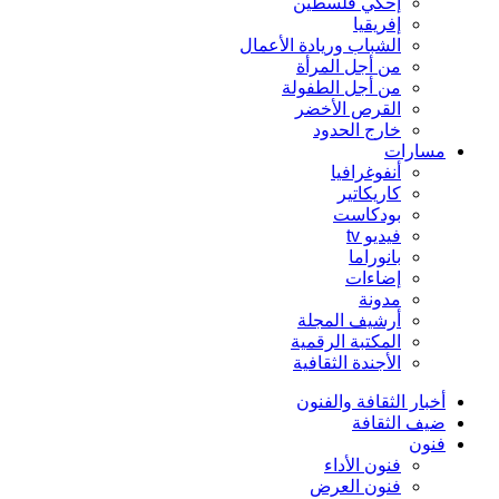
إحكي فلسطين
إفريقيا
الشباب وريادة الأعمال
من أجل المرأة
من أجل الطفولة
القرص الأخضر
خارج الحدود
مسارات
أنفوغرافيا
كاريكاتير
بودكاست
فيديو tv
بانوراما
إضاءات
مدونة
أرشيف المجلة
المكتبة الرقمية
الأجندة الثقافية
أخبار الثقافة والفنون
ضيف الثقافة
فنون
فنون الأداء
فنون العرض