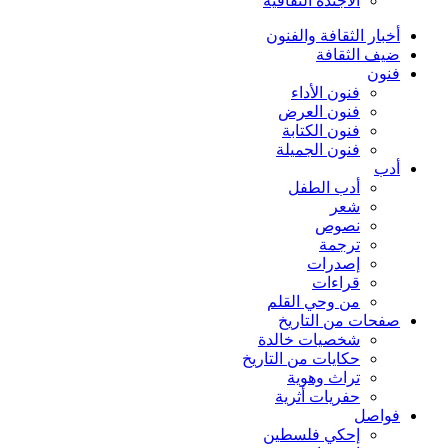
الأجندة الثقافية
أخبار الثقافة والفنون
ضيف الثقافة
فنون
فنون الأداء
فنون العرض
فنون الكتابة
فنون الجميلة
أدب
أدب الطفل
شعر
نصوص
ترجمة
إصدرات
قراءات
من وحي القلم
صفحات من التاريخ
شخصيات خالدة
حكايات من التاريخ
تراث وهوية
حفريات أثرية
فواصل
إحكي فلسطين