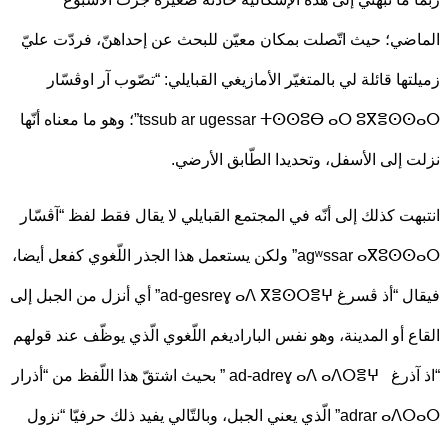
ضي؛ حيث اتّصلت بمكان معيّن للبحث عن إحداهنّ، فردّت عليّ
تها قائلة لي بالمتغيّر الأمازيغي القبايلي: “تصّوب آر اوڤسّار
tssub ar ugessar ⵜⵙⵙⵓⴱ ⴰⵔ ⵓⴳⴻⵙⵙⴰⵔ”؛ وهو ما معناه أنّها
 إلى الأسفل، وتحديدا الطّابق الأرضي.
هت كذلك إلى أنّه في المجتمع القبايلي لا يقال فقط لفظ “آڤسّار
agʷssar ⴰⴳⵓⵙⵙⴰⵔ” ولكن يستعمل هذا الجذر اللّغوي كفعل أيضا،
فيقال “أذ ڤسرغ ad-gesreɣ ⴰⴷ ⴳⴻⵙⵔⴻⵖ” أي أنزل من الجبل إلى
ع أو المدينة، وهو نفس الباراديغم اللّغوي الّذي يوظّف عند قولهم
“اذ آذرغ ad-adreɣ ⴰⴷ ⴰⴷⵔⴻⵖ ” بحيث اشتقّ هذا اللّفظ من “أذرار
adrar ⴰⴷⵔⴰⵔ” الّذي يعني الجبل، وبالتّالي يفيد ذلك حرفيّا “نزول