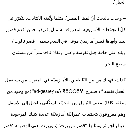
ل”.
دت بالبحث أنّ لفظ “القصر”، مثلما وثّقته الكتابات، يتكرّر في
التجمّعات الأمازيغية المعروفة بشمال إفريقيا. فمن أقدم قصور
ا وأبهاها قصر أمازيغيّ موغل في القدم يسمى “قصر نالوت”،
ويقع على حافة جبل نفوسة وعلى ارتفاع 640 متراً عن مستوى
البحر.
، فهناك من بين النّاطقين بالأمازيغيّة في المغرب من يستعمل
الفعل نفسه “أذ ڤسرغ ad-gesreɣ ⴰⴷ ⴳⴻⵙⵔⴻⵖ” (مع وجود من
ه كافا) بمعنى النّزول من التجمّع السكّاني بالجبل إلى الأسفل.
معروفون بتجمّعات عمرانيّة أمازيغيّة عديدة كتلك الموجودة
ا بالجزائر ومثالها: “قصر تاوريرت” (تاوريرت تعني الهضبة)، “قصر