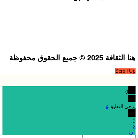
فة 2025 © جميع الحقوق محفوظة
Scrol
0
 التعليق.
x