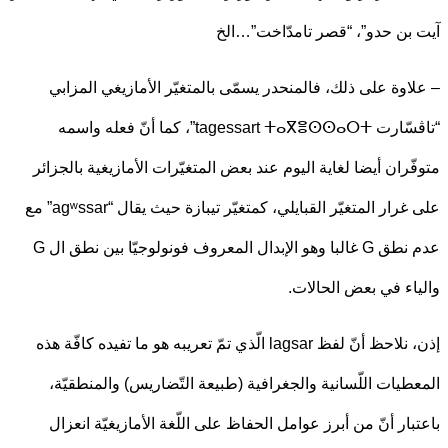
بن حدو”، “قصر تامدّاخت”…الخ
اوة على ذلك، فالمنحدر يسمّى بالمتغيّر الأمازيغي المزابي
“تاڤسّارت tagessart ⵜⴰⴳⴻⵙⵙⴰⵔⵜ”، كما أنّ فعله واسمه
ّران أيضا لغاية اليوم عند بعض المتغيّرات الأمازيغية بالجزائر
على غرار المتغيّر القبايلي، كمتغيّر تيبازة حيث يقال “agʷssar” مع
عدم نطق G غالبا وهو الإبدال المعروف فونولوجيّا بين نطق ال G
اء في بعض الحالات.
إذن، نلاحظ أنّ لفظ lagsar الّذي تمّ تعريبه هو ما تفيده كافّة هذه
طيات اللّسانية والجغرافية (طبيعة التّضاريس) والمنطقيّة،
بار أنّ من أبرز عوامل الحفاظ على اللّغة الأمازيغيّة انعزال