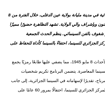
تتواصل فعاليات تظاهرة “أضواء مليانة” السينمائية في مدينة مليانة بولاية عين الدفلى، خلال الفترة من 8
لثقافة والفنون وبإشراف والي الولاية. تشهد التظاهرة حضورًا مميزًا
 شغوف بالفن السينمائي. ينظم الحدث الجمعية
كز الجزائري للسينما، احتفاءً بالسينما كأداة للحفاظ على
تتزامن هذه الطبعة الأولى مع الذكرى الثمانين لأحداث 8 مايو 1945، مما يضفي عليها طابعًا رمزيًا يجمع
 السينما المعاصرة. يتضمن البرنامج تكريم شخصيات
باح، تقديرًا لإسهاماته في السينما الجزائرية، إلى جانب
معرض لملصقات الأفلام الثورية بالشراكة مع المركز الجزائري للسينما، احتفالًا بمرور 60 عامًا على