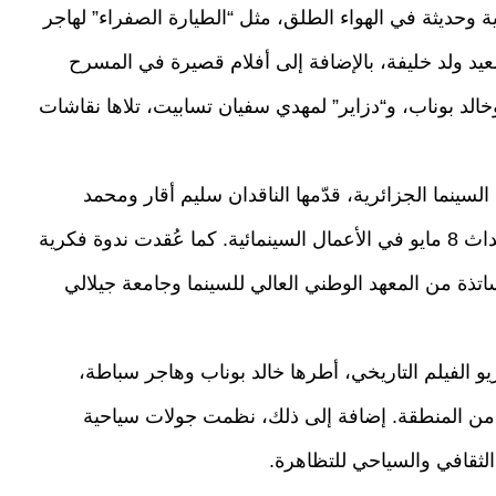
ة وحديثة في الهواء الطلق، مثل “الطيارة الصفراء” لهاجر
عيد ولد خليفة، بالإضافة إلى أفلام قصيرة في المسرح
خالد بوناب، و“دزاير” لمهدي سفيان تسابيت، تلاها نقاشات
ينما الجزائرية، قدّمها الناقدان سليم أقار ومحمد
عبيدو، تناولا تاريخ السينما الجزائرية وحضور أحداث 8 مايو في الأعمال السينمائية. كما عُقدت ندوة فكرية
اتذة من المعهد الوطني العالي للسينما وجامعة جيلالي
 الفيلم التاريخي، أطرها خالد بوناب وهاجر سباطة،
من المنطقة. إضافة إلى ذلك، نظمت جولات سياحية
 الثقافي والسياحي للتظاهرة.