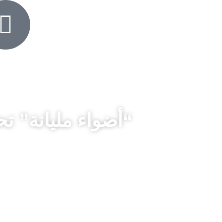
“أضواء مليانة” تح