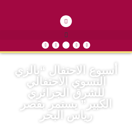
أسبوع الاحتفال “بالزي
النسوي الاحتفالي
للشرق الجزائري
الكبير” يستمر بقصر
رياس البحر