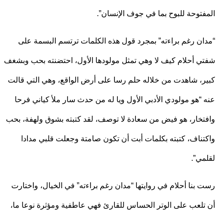
توحة للبوح بما في جوف الإنسان”.
ن رغم براءته” بمجرد قول هذه الكلمات ترتسم البسمة على
 أحلام كيف لا وهي تمثل مولودها الأول، احتضنته بحب وبشغف
، شاهدت من خلاله حلم رسا على أرض الواقع، وهي التي قالت
“هو مولودي الأدبي الأول ويا له من حدث سار ملأ كياني فرحا
خار، هو فيض من سعادة لا توصف، لقد كتبته بشوق ولهفة، بحب
ناف، كتبته بكلمات أبت أن تكون صامتة وجعلت قلبي مدادا
ي”.
بنا أحلام في روايتها “مدان رغم براءته” في الخيال، واختارت
لعب على الوتر الحساس للقارئ فهي عاطفية ومؤثرة نوعا ما،