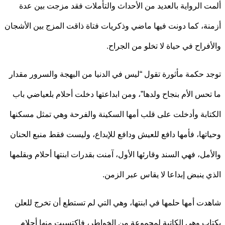
 الرواية بالعديد من الأحداث والتأملات فقد مزجت بين عدة
ة، كما دونت فيها ماضي وذكريات فتاة ذاقت المزج بين الأشجان
فراح في حياة لا تخلو من الجراح.
 حكمة مأثورة تقول “ليس في الدنيا من البهجة والسرور مقدار
حس الأم بنجاح ولدها”، ومن ابداعتها دخلت أحلام بلعياضي باب
ابة وأدخلت على قلب أمها السكينة والفرحة وهي تمثل مسكنها
تها، فأمها دافع للعيش ودافع للإبداع، وليست فقط منبع الحنان
مل، فهي السند وقارئها الأول، آمنت بقدرات ابنتها أحلام وبقلمها
 ينبض إبداعا لا يقاس عبر الزمن.
ت أمها حلمها في ابنتها، وهي التي لم تستطع أن تخرج للعلن
ب وهي الكاتبة لمجموعة من الخواطر، فاكتسبت منها أحلام