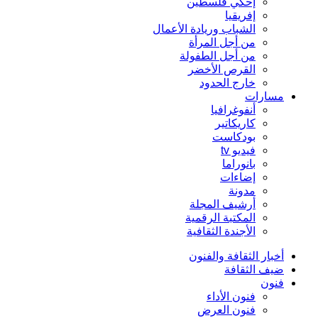
إحكي فلسطين
إفريقيا
الشباب وريادة الأعمال
من أجل المرأة
من أجل الطفولة
القرص الأخضر
خارج الحدود
مسارات
أنفوغرافيا
كاريكاتير
بودكاست
فيديو tv
بانوراما
إضاءات
مدونة
أرشيف المجلة
المكتبة الرقمية
الأجندة الثقافية
أخبار الثقافة والفنون
ضيف الثقافة
فنون
فنون الأداء
فنون العرض