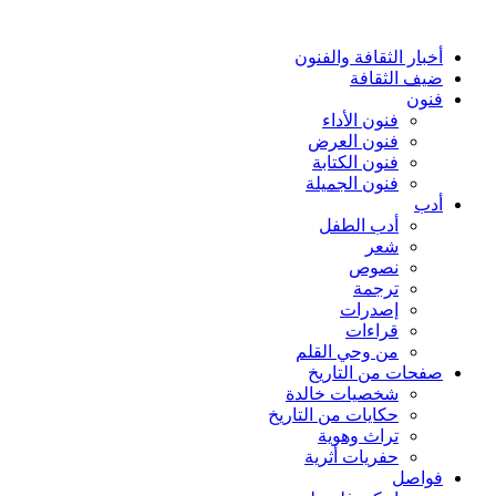
أخبار الثقافة والفنون
ضيف الثقافة
فنون
فنون الأداء
فنون العرض
فنون الكتابة
فنون الجميلة
أدب
أدب الطفل
شعر
نصوص
ترجمة
إصدرات
قراءات
من وحي القلم
صفحات من التاريخ
شخصيات خالدة
حكايات من التاريخ
تراث وهوية
حفريات أثرية
فواصل