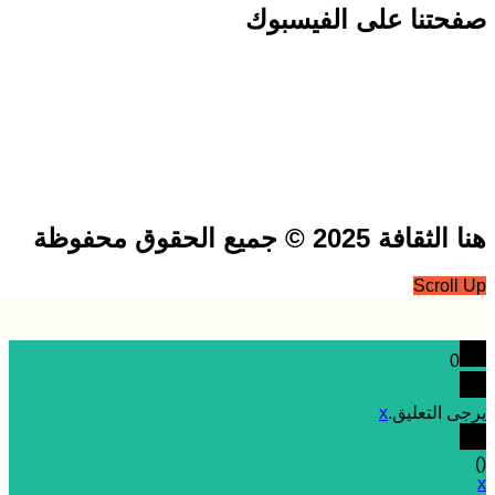
تنا على الفيسبوك
فة 2025 © جميع الحقوق محفوظة
Scrol
0
 التعليق.
x