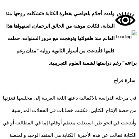
ولدت أحلام بلعياضي بفطرة الكتابة فتشكلت روحها منذ
البداية، فكانت موهبة من الخالق الرحمان، استهواها هذا
العالم منذ طفولتها وتوهجت مع مرور السنوات، حملت
قلمها فأبدعت من أسوار الثانوية رواية “مدان رغم
ته” رغم دراستها لشعبة العلوم التجريبية.
ة فراح
رحلة الدراسة بالاكمالية دعتها اللغة العربية إلى مجلسها فغزتها
صة الإنتاج الكتابي، فكتبت خطابات في الحفلات المدرسية
عت في الخواطر، استغلت معظم أوقاتها إما في المطالعة أو في
ابة فقالت عن هذه الأخيرة “الكتابة هي المنفذ الوحيد والمنصة