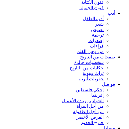
فنون الكتابة
فنون الجميلة
أدب
أدب الطفل
شعر
نصوص
ترجمة
إصدرات
قراءات
من وحي القلم
صفحات من التاريخ
شخصيات خالدة
حكايات من التاريخ
تراث وهوية
حفريات أثرية
فواصل
إحكي فلسطين
إفريقيا
الشباب وريادة الأعمال
من أجل المرأة
من أجل الطفولة
القرص الأخضر
خارج الحدود
مسارات