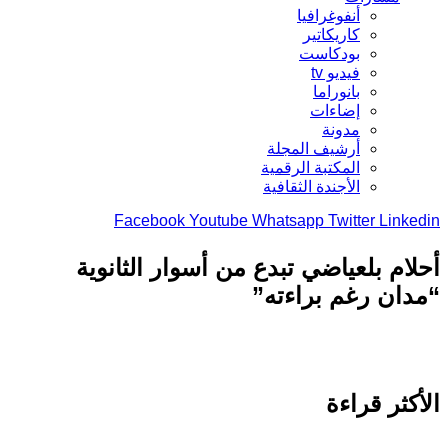
أنفوغرافيا
كاريكاتير
بودكاست
فيديو tv
بانوراما
إضاءات
مدونة
أرشيف المجلة
المكتبة الرقمية
الأجندة الثقافية
Facebook
Youtube
Whatsapp
Twitter
Link
ام بلعياضي تبدع من أسوار الثانوية
ان رغم براءته”
كثر قراءة