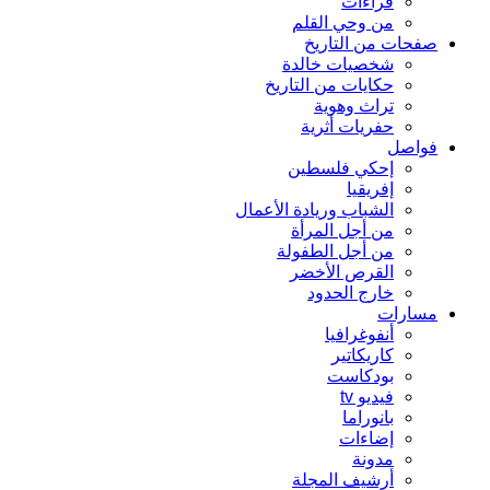
قراءات
من وحي القلم
صفحات من التاريخ
شخصيات خالدة
حكايات من التاريخ
تراث وهوية
حفريات أثرية
فواصل
إحكي فلسطين
إفريقيا
الشباب وريادة الأعمال
من أجل المرأة
من أجل الطفولة
القرص الأخضر
خارج الحدود
مسارات
أنفوغرافيا
كاريكاتير
بودكاست
فيديو tv
بانوراما
إضاءات
مدونة
أرشيف المجلة